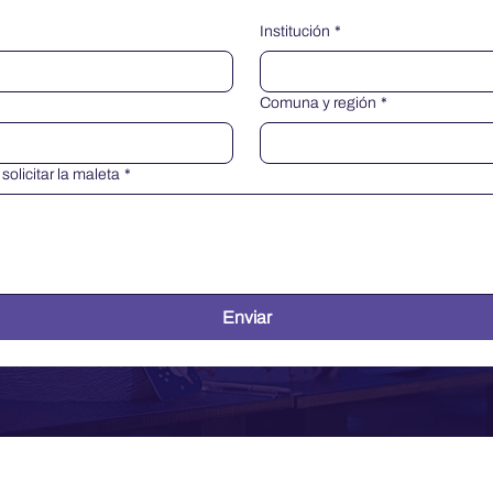
Institución
*
Comuna y región
*
olicitar la maleta
*
Enviar